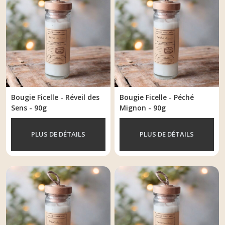
(33)
LES
FICELLES
-
55G
(33)
Bougie Ficelle - Réveil des
Bougie Ficelle - Péché
LES
Sens - 90g
Mignon - 90g
FICELLES
-
70G
PLUS DE DÉTAILS
PLUS DE DÉTAILS
(1)
LES
FICELLES
-
90G
(33)