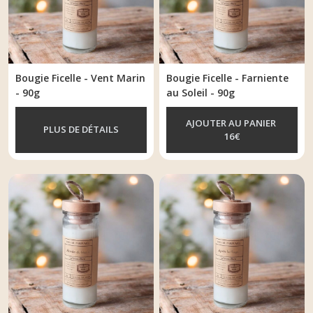
Les
thématiques
(2)
Bougie Ficelle - Vent Marin
Bougie Ficelle - Farniente
Les
- 90g
au Soleil - 90g
Blanches
(10)
AJOUTER AU PANIER
PLUS DE DÉTAILS
16
€
Afficher
les
résultats